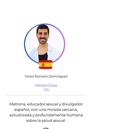
Víctor Romero Domínguez
MasterClass
ITS
Matrona, educador sexual y divulgador
español, con una mirada cercana,
actualizada y profundamente humana
sobre la salud sexual.