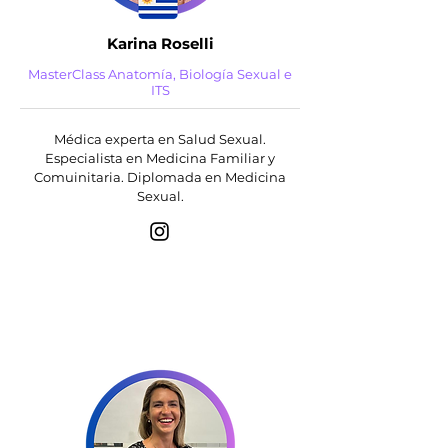
Karina Roselli
MasterClass Anatomía, Biología Sexual e
ITS
Médica experta en Salud Sexual.
Especialista en Medicina Familiar y
Comuinitaria. Diplomada en Medicina
Sexual.