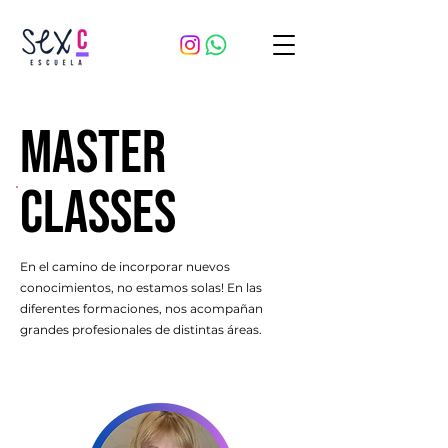
MASTER
CLASSes
En el camino de incorporar nuevos
conocimientos, no estamos solas! En las
diferentes formaciones, nos acompañan
grandes profesionales de distintas áreas.