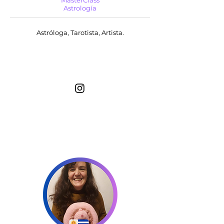
MasterClass
Astrología
Astróloga, Tarotista, Artista.